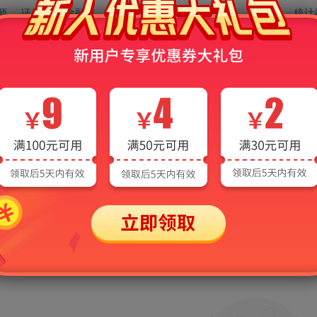
师
证券类
金融类
管理类
社会工作
外贸类
财会类
统计
辑出版
法学类
医学类
农学类
工程类
计算机类
国家职业
本
健康服务
商业服务
建筑工程
信息技术
企业管理
会计实操
中考
高中
高考
职教高考（对口升学）
心理学
社会科学
政治学
法律
军事
经济学
语言文字
医药卫生
农业科学
工业技术
交通运输
航空航天
环境科学
科学视频课程