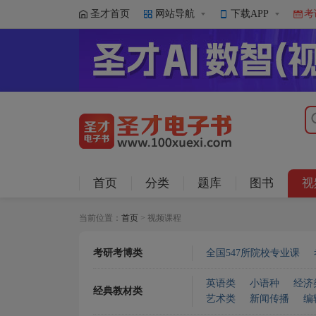
圣才首页
网站导航
下载APP
考
首页
分类
题库
图书
视
当前位置：
首页
> 视频课程
考研考博类
全国547所院校专业课
英语类
小语种
经济
经典教材类
艺术类
新闻传播
编