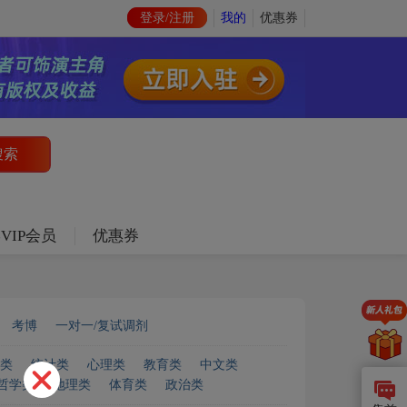
登录/注册
我的
优惠券
VIP会员
优惠券
考博
一对一/复试调剂
类
统计类
心理类
教育类
中文类
哲学类
地理类
体育类
政治类