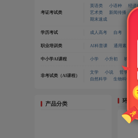
英语类
小语种
经济
考证考试类
艺术类
新闻传播
编
期末速成
学历考试
成人高考
自考
专升
职业培训类
AI科普课
通用素质
中小学AI课程
小学
小升初
初中
文学
小说
哲学宗教
非考试类（AI课程）
自然科学
生物科学
环境
产品分类