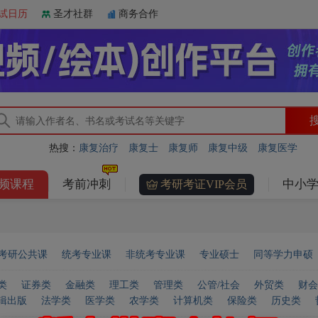
试日历
圣才社群
商务合作
热搜：
康复治疗
康复士
康复师
康复中级
康复医学
频课程
考前冲刺
中小学
考研考证VIP会员
考研公共课
统考专业课
非统考专业课
专业硕士
同等学力申硕
类
证券类
金融类
理工类
管理类
公管/社会
外贸类
财会
辑出版
法学类
医学类
农学类
计算机类
保险类
历史类