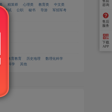
售前
类
精算师
心理类
教育类
中文类
咨询
资格考试
公职
秘书
导游
军招军考
售后
服务
下载
APP
艺术体育教育
历史地理
数理化科学
安全科学
其他