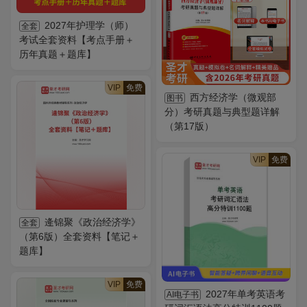
2027年护理学（师）
全套
考试全套资料【考点手册＋
历年真题＋题库】
VIP
免费
西方经济学（微观部
图书
分）考研真题与典型题详解
（第17版）
VIP
免费
逄锦聚《政治经济学》
全套
（第6版）全套资料【笔记＋
题库】
VIP
免费
2027年单考英语考
AI电子书