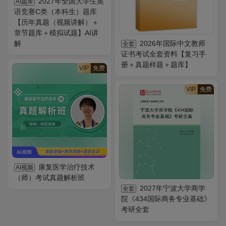
2027年全国大学生英
AI题库
语竞赛C类（本科生）题库
【历年真题（视频讲解）＋
章节题库＋模拟试题】AI讲
解
2026年国际中文教师
全套
证书考试全套资料【复习手
册＋真题样题＋题库】
VIP
免费
VIP
免费
康复医学治疗技术
AI视频
（师）考试真题解析班
2027年宁波大学商学
全套
院《434国际商务专业基础》
考研全套