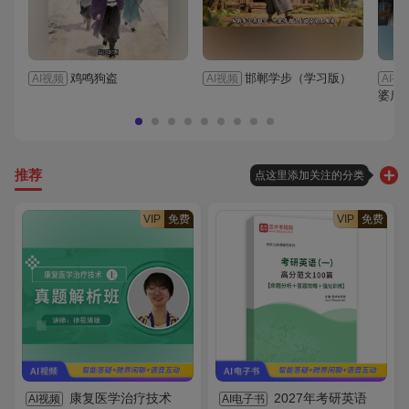
鸡鸣狗盗
邯郸学步（学习版）
AI视频
AI视频
AI视
婆后
推荐
点这里添加关注的分类
VIP
免费
VIP
免费
康复医学治疗技术
2027年考研英语
AI视频
AI电子书