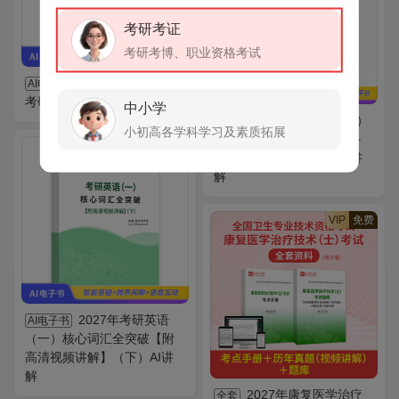
考研考证
考研考博、职业资格考试
全国名校英汉互译
AI电子书
考研真题AI讲解
中小学
心理咨询师（三级）
AI题库
小初高各学科学习及素质拓展
专业能力题库【历年真题＋
VIP
免费
章节题库＋模拟试题】AI讲
解
VIP
免费
2027年考研英语
AI电子书
（一）核心词汇全突破【附
高清视频讲解】（下）AI讲
解
2027年康复医学治疗
全套