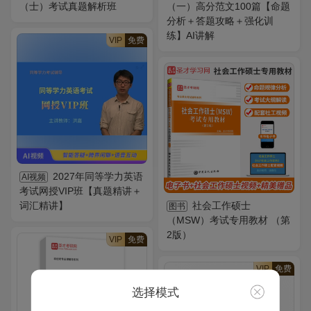
（士）考试真题解析班
（一）高分范文100篇【命题
分析＋答题攻略＋强化训
练】AI讲解
VIP
免费
2027年同等学力英语
AI视频
考试网授VIP班【真题精讲＋
词汇精讲】
社会工作硕士
图书
（MSW）考试专用教材 （第
2版）
VIP
免费
VIP
免费
选择模式