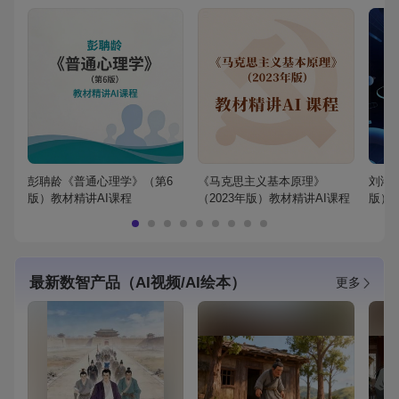
彭聃龄《普通心理学》（第6
《马克思主义基本原理》
刘鸿
版）教材精讲AI课程
（2023年版）教材精讲AI课程
版）
最新数智产品（AI视频/AI绘本）
更多