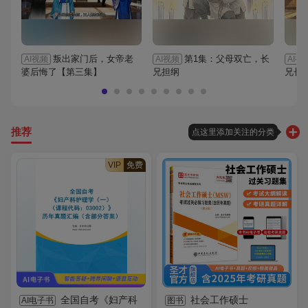
叛出家门后，女帝老
第1集：父母双亡，长
AI视频
AI视频
AI视
婆后悔了【第三集】
兄担纲
兄长
推荐
点这里添加关注的分类
VIP
免费
全国自考《妇产科
社会工作硕士
AI电子书
图书