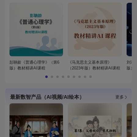
彭聃龄《普通心理学》（第6
《马克思主义基本原理》
刘鸿
版）教材精讲AI课程
（2023年版）教材精讲AI课程
版）
最新数智产品（AI视频/AI绘本）
更多