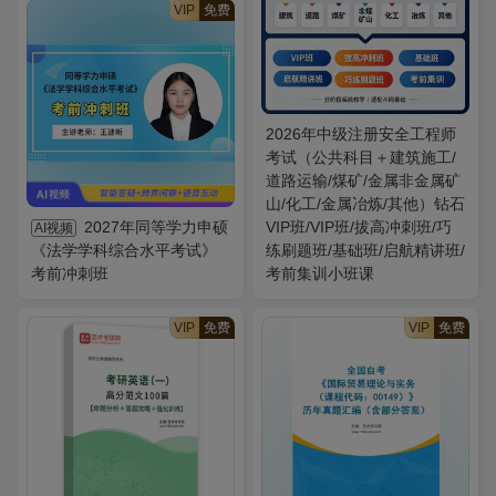
VIP
免费
2026年中级注册安全工程师
考试（公共科目＋建筑施工/
道路运输/煤矿/金属非金属矿
山/化工/金属冶炼/其他）钻石
2027年同等学力申硕
VIP班/VIP班/拔高冲刺班/巧
AI视频
《法学学科综合水平考试》
练刷题班/基础班/启航精讲班/
考前冲刺班
考前集训小班课
VIP
免费
VIP
免费