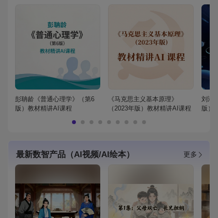
彭聃龄《普通心理学》（第6
《马克思主义基本原理》
刘鸿
版）教材精讲AI课程
（2023年版）教材精讲AI课程
版）
最新数智产品（AI视频/AI绘本）
更多