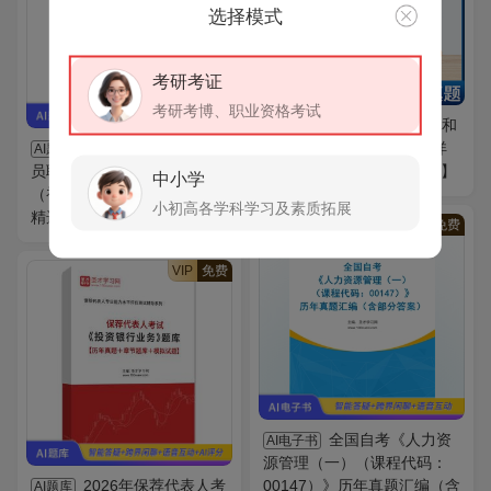
选择模式
考研考证
考研考博、职业资格考试
《教育心理学》笔记和
图书
2026年银行业专业人
课后习题（含考研真题）详
AI题库
员职业资格考试《公司信贷
解【适用张大均第3版教材】
中小学
（初级）》机考题库【真题
小初高各学科学习及素质拓展
精选＋章节题库】AI讲解
VIP
免费
VIP
免费
全国自考《人力资
AI电子书
源管理（一）（课程代码：
2026年保荐代表人考
00147）》历年真题汇编（含
AI题库