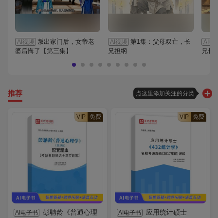
叛出家门后，女帝老
第1集：父母双亡，长
AI视频
AI视频
AI视
婆后悔了【第三集】
兄担纲
兄长
推荐
点这里添加关注的分类
VIP
免费
VIP
免费
彭聃龄《普通心理
应用统计硕士
AI电子书
AI电子书